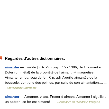
Regardez d'autres dictionnaires:
aimanter
— [ ɛmɑ̃te ] v. tr. <conjug. : 1> • 1386; de 1. aimant ♦
Doter (un métal) de la propriété de l aimant. ⇒ magnétiser.
Aimanter un barreau de fer. P. p. adj. Aiguille aimantée de la
boussole, dont une des pointes, par suite de son aimantation,… …
Encyclopédie Universelle
aimanter
— Aimanter. v. act. Frotter d aimant. Aimanter l aiguille d
un cadran. ce fer est aimanté …
Dictionnaire de l'Académie française