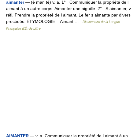
aimanter
— (è man té) v. a. 1° Communiquer la propriété de l
aimant à un autre corps. Aimanter une aiguille. 2° S aimanter, v.
réfl. Prendre la propriété de l aimant. Le fer s aimante par divers
procédés. ÉTYMOLOGIE Aimant …
Dictionnaire de la Langue
Française d'Émile Littré
AIMANTER
— v. a. Communiquer la propriété de l aimant à un