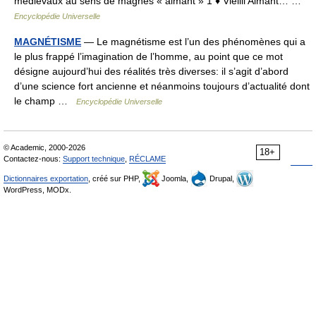
médiévaux au sens de magnes « aimant » 1 ♦ Vieilli Aimant… …
Encyclopédie Universelle
MAGNÉTISME
— Le magnétisme est l’un des phénomènes qui a
le plus frappé l’imagination de l’homme, au point que ce mot
désigne aujourd’hui des réalités très diverses: il s’agit d’abord
d’une science fort ancienne et néanmoins toujours d’actualité dont
le champ …
Encyclopédie Universelle
© Academic, 2000-2026
18+
Contactez-nous:
Support technique
,
RÉCLAME
Dictionnaires exportation
, créé sur PHP,
Joomla,
Drupal,
WordPress, MODx.