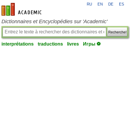
RU
EN
DE
ES
fr-academic.com
Dictionnaires et Encyclopédies sur 'Academic'
Recherche!
interprétations
traductions
livres
Игры ⚽