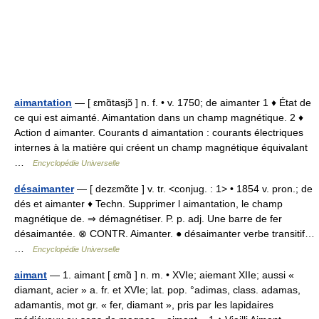
aimantation
— [ ɛmɑ̃tasjɔ̃ ] n. f. • v. 1750; de aimanter 1 ♦ État de
ce qui est aimanté. Aimantation dans un champ magnétique. 2 ♦
Action d aimanter. Courants d aimantation : courants électriques
internes à la matière qui créent un champ magnétique équivalant
…
Encyclopédie Universelle
désaimanter
— [ dezɛmɑ̃te ] v. tr. <conjug. : 1> • 1854 v. pron.; de
dés et aimanter ♦ Techn. Supprimer l aimantation, le champ
magnétique de. ⇒ démagnétiser. P. p. adj. Une barre de fer
désaimantée. ⊗ CONTR. Aimanter. ● désaimanter verbe transitif…
…
Encyclopédie Universelle
aimant
— 1. aimant [ ɛmɑ̃ ] n. m. • XVIe; aiemant XIIe; aussi «
diamant, acier » a. fr. et XVIe; lat. pop. °adimas, class. adamas,
adamantis, mot gr. « fer, diamant », pris par les lapidaires